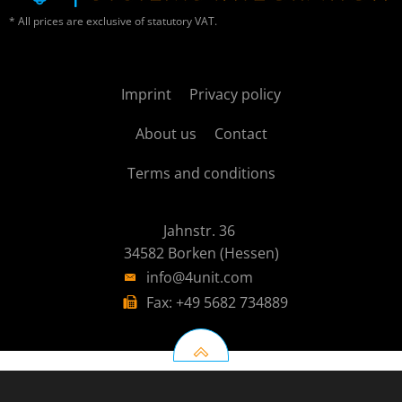
* All prices are exclusive of statutory VAT.
Imprint
Privacy policy
About us
Contact
Terms and conditions
Jahnstr. 36
34582 Borken (Hessen)
info@4unit.com
Fax: +49 5682 734889